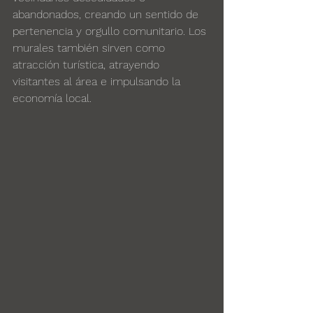
abandonados, creando un sentido de 
pertenencia y orgullo comunitario. Los 
murales también sirven como 
atracción turística, atrayendo 
visitantes al área e impulsando la 
economía local.