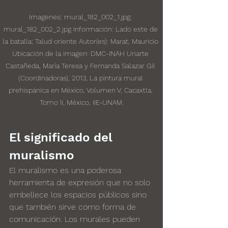
Imagenes: mural_182_002_1.jpg; 
mural_182_002_2.jpg Información: Lado este de 
la batalla; Talud oriente Autor(es): Marat, Mauricio 
Ubicación de la imagen: DMC-INAH Uriarte 
Castañeda, María Teresa y Fernanda Salazar Gil 
(Coordinadoras), 2013, La pintura mural 
prehispánica en México, Volumen V, Cacaxtla, 
Tomo II, México, IIE-UNAM.
El significado del 
muralismo
El muralismo es una poderosa 
herramienta de expresión que no solo 
embellece los espacios públicos sino 
que también sirve como forma de 
comunicación. Los murales pueden 