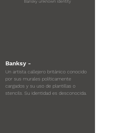
Bansky unknown identity
Banksy - 
Un artista callejero británico conocido 
por sus murales políticamente 
cargados y su uso de plantillas o 
stencils. Su identidad es desconocida.