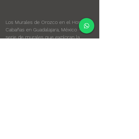
Los Murales de Orozco en el Hospicio 
Cabañas en Guadalajara, México - Una 
serie de murales que exploran la 
condición humana y la lucha por la 
libertad.