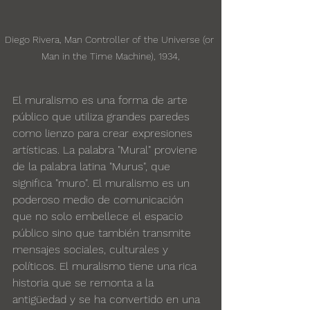
Diego Rivera, Man Controller of the Universe (or 
Man in the Time Machine), 1934,
El muralismo es una forma de arte 
público que utiliza grandes paredes 
como lienzo para crear expresiones 
artísticas. La palabra "Mural" proviene 
de la palabra latina "Murus", que 
significa "muro". El muralismo es un 
poderoso medio de comunicación 
que no solo embellece el espacio 
público sino que también transmite 
mensajes sociales, culturales y 
políticos. El muralismo tiene una rica 
historia que se remonta a la 
antigüedad y se ha convertido en una 