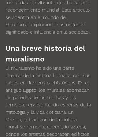
forma de arte vibrante que ha ganado 
reconocimiento mundial. Este artículo 
se adentra en el mundo del 
Muralismo, explorando sus orígenes, 
significado e influencia en la sociedad.
Una breve historia del 
muralismo
El muralismo ha sido una parte 
integral de la historia humana, con sus 
raíces en tiempos prehistóricos. En el 
antiguo Egipto, los murales adornaban 
las paredes de las tumbas y los 
templos, representando escenas de la 
mitología y la vida cotidiana. En 
México, la tradición de la pintura 
mural se remonta al período azteca, 
donde los artistas decoraban edificios 