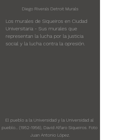
Diego Rivera's Detroit Murals
Los murales de Siqueiros en Ciudad 
Universitaria - Sus murales que 
representan la lucha por la justicia 
social y la lucha contra la opresión.
El pueblo a la Universidad y la Universidad al 
pueblo… (1952-1956), David Alfaro Siqueiros. Foto 
Juan Antonio López.