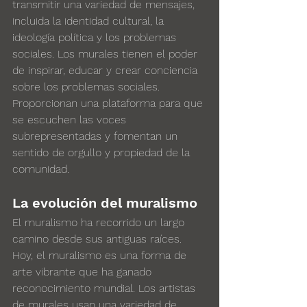
transmitir una variedad de mensajes, 
incluida la identidad cultural, la 
ideología política y los problemas 
sociales. Los murales tienen el poder 
de inspirar, educar y crear conciencia 
sobre los problemas sociales. 
Proporcionan una plataforma para que 
se escuchen las voces 
subrepresentadas y fomentan un 
sentido de orgullo y propiedad de la 
comunidad.
La evolución del muralismo
El muralismo ha recorrido un largo 
camino desde sus antiguas raíces. 
Hoy, el muralismo es una forma de 
arte vibrante que ha ganado 
reconocimiento mundial. Los artistas 
de murales usan una variedad de 