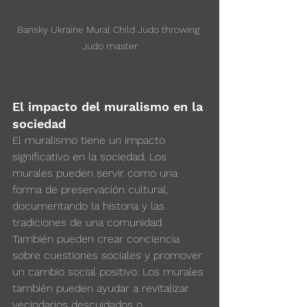
Bansky Ukraine Mural Child Judo throwing 
Judo master
El impacto del muralismo en la 
sociedad
El muralismo tiene un impacto 
significativo en la sociedad. Los 
murales pueden servir como una 
forma de preservación cultural, 
documentando la historia y las 
tradiciones de una comunidad. 
También pueden crear conciencia 
sobre cuestiones sociales y promover 
un cambio social positivo. Los murales 
también pueden ayudar a revitalizar 
vecindarios descuidados o 