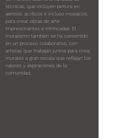
técnicas, que incluyen pintura en 
aerosol, acrílicos e incluso mosaicos, 
para crear obras de arte 
impresionantes e intrincadas. El 
muralismo también se ha convertido 
en un proceso colaborativo, con 
artistas que trabajan juntos para crear 
murales a gran escala que reflejan los 
valores y aspiraciones de la 
comunidad.