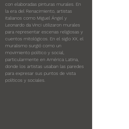
con elaboradas pinturas murales. En 
la era del Renacimiento, artistas 
italianos como Miguel Ángel y 
Leonardo da Vinci utilizaron murales 
para representar escenas religiosas y 
cuentos mitológicos. En el siglo XX, el 
muralismo surgió como un 
movimiento político y social, 
particularmente en América Latina, 
donde los artistas usaban las paredes 
para expresar sus puntos de vista 
políticos y sociales.