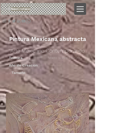
NeoCrotalic
Pintura Mexicana abstracta
Arte Mexicano Contemporaneo
Tecnica
Mixto sobre Lienzo
Año de Creacion
Tamaño