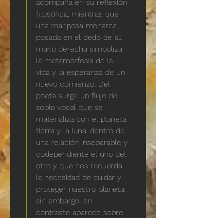
acompaña en su reflexión 
filosófica, mientras que 
una mariposa monarca 
posada en el dedo de su 
mano derecha simboliza 
la metamorfosis de la 
vida y la esperanza de un 
nuevo comienzo. Del 
poeta surge un flujo de 
soplo vocal que se 
materializa con el planeta 
tierra y la luna, dentro de 
una relación inseparable y 
codependiente el uno del 
otro y que nos recuerda 
la necesidad de cuidar y 
proteger nuestro planeta, 
sin embargo, en 
contraste aparece sobre 