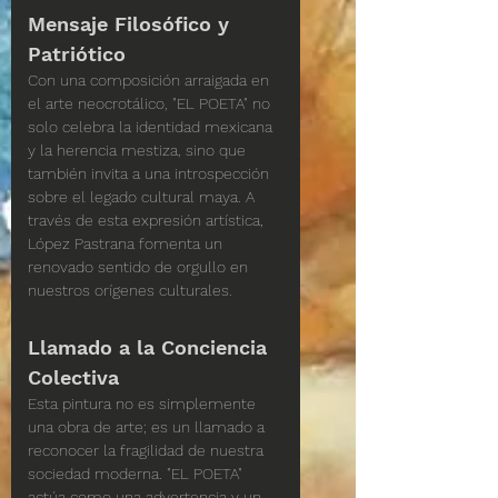
Mensaje Filosófico y 
Patriótico
Con una composición arraigada en 
el arte neocrotálico, "EL POETA" no 
solo celebra la identidad mexicana 
y la herencia mestiza, sino que 
también invita a una introspección 
sobre el legado cultural maya. A 
través de esta expresión artística, 
López Pastrana fomenta un 
renovado sentido de orgullo en 
nuestros orígenes culturales.
Llamado a la Conciencia 
Colectiva
Esta pintura no es simplemente 
una obra de arte; es un llamado a 
reconocer la fragilidad de nuestra 
sociedad moderna. "EL POETA" 
actúa como una advertencia y un 