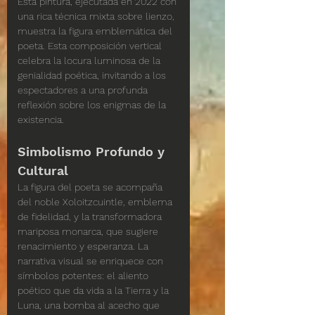
Esta pintura, ejecutada en 2022 con 
una rica técnica mixta sobre lienzo, 
muestra la figura emblemática del 
poeta. Esta composición vertical 
celebra la locura luminosa de la 
genialidad poética, invitando a los 
espectadores a una profunda 
reflexión sobre los enigmas de la 
existencia.
Simbolismo Profundo y 
Cultural
La figura del poeta se acompaña 
del noble Xoloitzcuintle, emblema 
de fidelidad, y la transformadora 
mariposa monarca, que sugiere 
renacimiento y esperanza. La 
narrativa visual se enriquece con 
símbolos potentes: el aliento 
poético que da vida a la Tierra y la 
Luna, una bomba al acecho que 