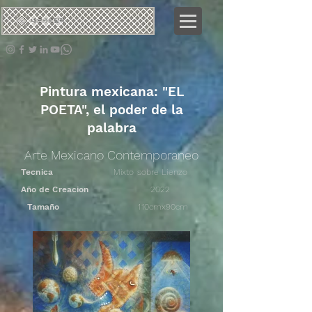
네오
크로탈릭
Pintura mexicana: "EL
POETA", el poder de la
palabra
Arte Mexicano Contemporaneo
Tecnica
Mixto sobre Lienzo
Año de Creacion
2022
Tamaño
110cmx90cm