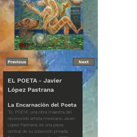
Previous
Next
Disponible
EL POETA - Javier 
López Pastrana
La Encarnación del Poeta
"EL POETA", una obra maestra del 
reconocido artista mexicano Javier 
López Pastrana, es una pieza 
central de su colección privada. 