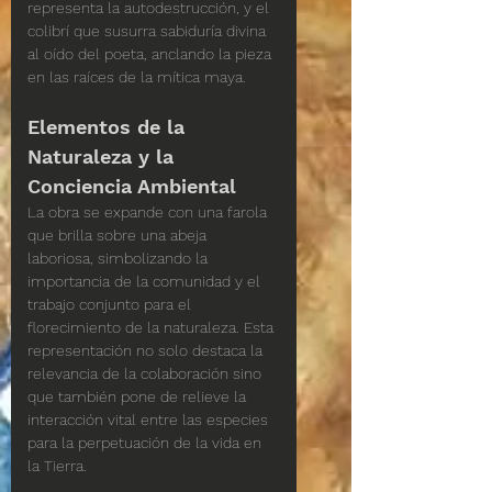
representa la autodestrucción, y el 
colibrí que susurra sabiduría divina 
al oído del poeta, anclando la pieza 
en las raíces de la mítica maya.
Elementos de la 
Naturaleza y la 
Conciencia Ambiental
La obra se expande con una farola 
que brilla sobre una abeja 
laboriosa, simbolizando la 
importancia de la comunidad y el 
trabajo conjunto para el 
florecimiento de la naturaleza. Esta 
representación no solo destaca la 
relevancia de la colaboración sino 
que también pone de relieve la 
interacción vital entre las especies 
para la perpetuación de la vida en 
la Tierra.