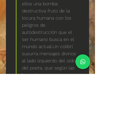
ellos una bomba 
destructiva fruto de la 
locura humana con los 
peligros de 
autodestrucción que el 
ser humano busca en el 
mundo actual.Un colibrí 
susurra mensajes divinos 
al lado izquierdo del oído 
del poeta, que según las 
leyendas mayas nos 
visitan para explorar 
nuestro propio 
espiritualidad y conectar 
con nuestros orígenes y 
raíces culturales. En la 
pared del lado derecho 
del cuadro hay una farola 
luminosa donde vuela en 