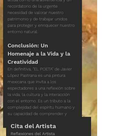
recordatorio de la urgente 
necesidad de valorar nuestro 
patrimonio y de trabajar unidos 
para proteger y enriquecer nuestro 
entorno natural.
Conclusión: Un 
Homenaje a la Vida y la 
Creatividad
En definitiva, "EL POETA" de Javier 
López Pastrana es una pintura 
mexicana que invita a los 
espectadores a una reflexión sobre 
la vida, la cultura y la interacción 
con el entorno. Es un tributo a la 
complejidad del espíritu humano y 
su capacidad de comprender y 
transformar el mundo que lo rodea.
Cita del Artista
Reflexiones del Artista