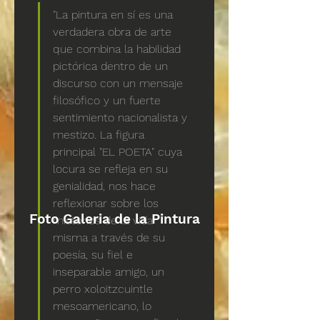
"La pintura en sí es una 
verdadera obra de arte 
que combina la habilidad 
pictórica dentro de un 
discurso con un mensaje 
filosófico y un fuerte 
sentimiento nacionalista y 
mestizo. La figura 
principal "EL POETA" cuya 
locura se refleja en su 
genialidad, nos hace 
reflexionar sobre los 
Foto Galeria de la Pintura
misterios de la vida 
misma a través de su 
poesía, su fiel e 
inseparable amigo, un 
perro xoloitzcuintle 
mesoamericano, lo 