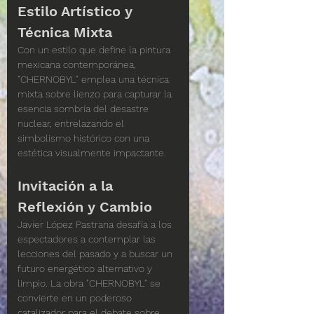
Estilo Artístico y 
Técnica Mixta
Con un estilo que define la pintura 
mexicana contemporánea, 
"CHERNOBYL" emplea una técnica 
mixta sobre lienzo para capturar la 
esencia sombría del desastre 
nuclear, entrelazando el 
simbolismo histórico con una 
estética visualmente impactante.
Invitación a la 
Reflexión y Cambio
Javier López Pastrana desafía a los 
espectadores a contemplar las 
lecciones del pasado y a buscar un 
futuro energético alternativo y 
limpio. La obra "CHERNOBYL" se 
convierte en un poderoso 
catalizador para el debate sobre 