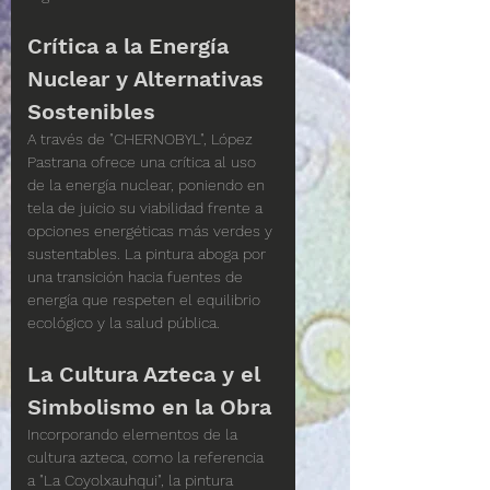
Crítica a la Energía 
Nuclear y Alternativas 
Sostenibles
A través de "CHERNOBYL", López 
Pastrana ofrece una crítica al uso 
de la energía nuclear, poniendo en 
tela de juicio su viabilidad frente a 
opciones energéticas más verdes y 
sustentables. La pintura aboga por 
una transición hacia fuentes de 
energía que respeten el equilibrio 
ecológico y la salud pública.
La Cultura Azteca y el 
Simbolismo en la Obra
Incorporando elementos de la 
cultura azteca, como la referencia 
a "La Coyolxauhqui", la pintura 