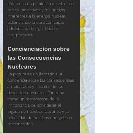
establece un paralelismo entre los 
restos radiactivos y los riesgos 
inherentes a la energía nuclear, 
potenciando la obra con capas 
adicionales de significado e 
interpretación.
Concienciación sobre 
las Consecuencias 
Nucleares
La pintura es un llamado a la 
conciencia sobre las consecuencias 
ambientales y sociales de los 
desastres nucleares. Funciona 
como un recordatorio de la 
importancia de considerar el 
legado de nuestras acciones y la 
necesidad de políticas energéticas 
responsables.