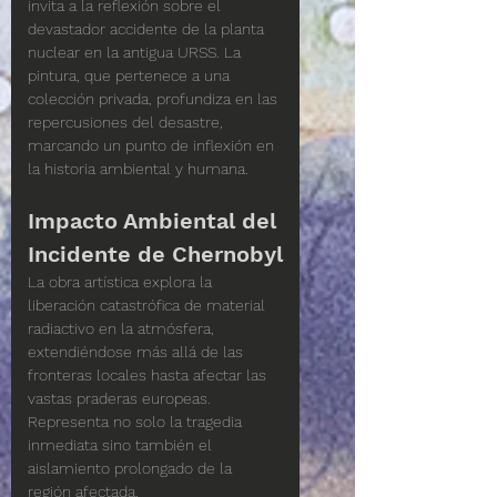
invita a la reflexión sobre el 
devastador accidente de la planta 
nuclear en la antigua URSS. La 
pintura, que pertenece a una 
colección privada, profundiza en las 
repercusiones del desastre, 
marcando un punto de inflexión en 
la historia ambiental y humana.
Impacto Ambiental del 
Incidente de Chernobyl
La obra artística explora la 
liberación catastrófica de material 
radiactivo en la atmósfera, 
extendiéndose más allá de las 
fronteras locales hasta afectar las 
vastas praderas europeas. 
Representa no solo la tragedia 
inmediata sino también el 
aislamiento prolongado de la 
región afectada.