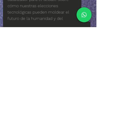
cómo nuestras elecciones 
tecnológicas pueden moldear el 
futuro de la humanidad y del 
planeta.
Cita del Artista
Reflexiones del Artista
“Es una reflexión sobre la 
catástrofe provocada por 
la central nuclear de 
Chernóbil en la antigua 
URSS y sus 
consecuencias cuando se 
lanzó a la atmósfera una 
nube radiactiva que llegó 
incluso a las praderas de 
Europa y al mismo 
tiempo el aislamiento 
territorial de la zona en 
Foto Galeria de la Pintura
cuestión. Las centrales 