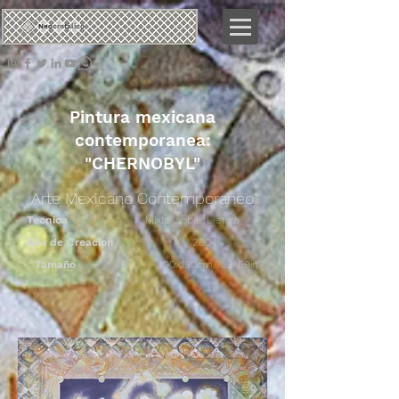
Neo
crotálico
Pintura mexicana
contemporanea:
"CHERNOBYL"
Arte Mexicano Contemporaneo
Tecnica
Mixto sobre Lienzo
Año de Creacion
2004
Tamaño
100x150cm/ 39x59in