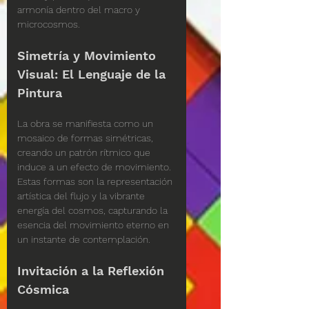
armonía dentro del macro y 
microcosmos.
Simetría y Movimiento 
Visual: El Lenguaje de la 
Pintura
La obra se manifiesta como un 
mosaico de formas simétricas, 
creando un patrón rítmico que 
induce a un efecto de movimiento. 
Estas formas son la representación 
artística del flujo y la vibrante 
energía del cosmos, capturando la 
esencia del movimiento eterno en 
un instante de contemplación.
Invitación a la Reflexión 
Cósmica