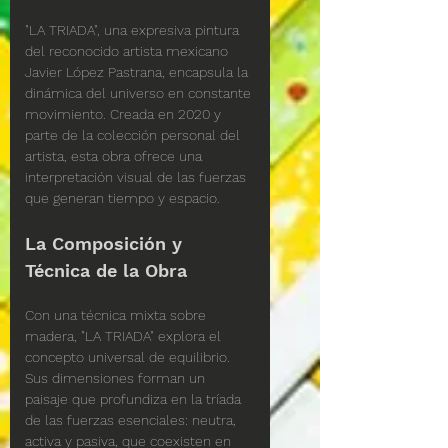
"LA TRIADA", una expresiva pintura 
del reconocido artista mexicano 
Javier López Pastrana, encapsula la 
dinámica del universo en constante 
movimiento. Creada en 2020 y 
parte de la colección personal del 
artista, esta obra ofrece una 
interpretación visual de las fuerzas 
que generan tiempo y espacio.
La Composición y 
Técnica de la Obra
Con una técnica mixta sobre 
madera, "LA TRIADA" explora el 
concepto universal de equilibrio. 
Sus dimensiones forman un 
paisaje que profundiza en la tríada 
de las fuerzas esenciales: neutra, 
activa y pasiva, que coexisten en 