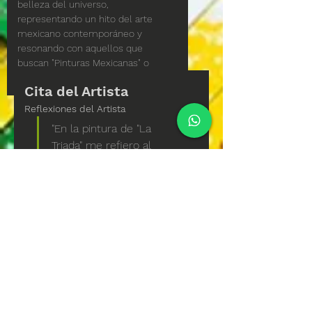
belleza del universo, 
representando un hito del arte 
mexicano contemporáneo y 
resonando con aquellos que 
buscan "Pinturas Mexicanas" o 
"Pinturas Contemporáneas".
Cita del Artista
Reflexiones del Artista
"En la pintura de "La 
Triada" me refiero al 
universo que está 
siempre en movimiento, 
que genera tiempo y 
espacio al mismo tiempo. 
Hay tres fuerzas que dan 
equilibrio omnisciente 
tanto al microcosmos 
como al macrocosmos, y 
son a saber : la fuerza 