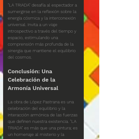
"LA TRIADA" desafía al espectador a 
sumergirse en la reflexión sobre la 
energía cósmica y la interconexión 
universal. Invita a un viaje 
introspectivo a través del tiempo y 
espacio, estimulando una 
comprensión más profunda de la 
sinergia que mantiene el equilibrio 
del cosmos.
Conclusión: Una 
Celebración de la 
Armonía Universal
La obra de López Pastrana es una 
celebración del equilibrio y la 
interacción armónica de las fuerzas 
que definen nuestra existencia. "LA 
TRIADA" es más que una pintura; es 
un homenaje al misterio y la 