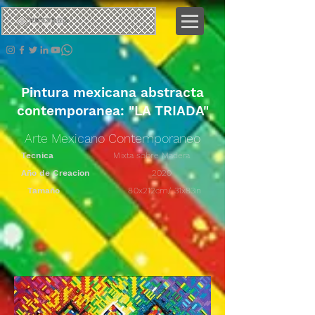
尼奥
克罗地亚语
Pintura mexicana abstracta
contemporanea: "LA TRIADA"
Arte Mexicano Contemporaneo
Tecnica
Mixta sobre Madera
Año de Creacion
2020
Tamaño
80x212cm/ 31x83in