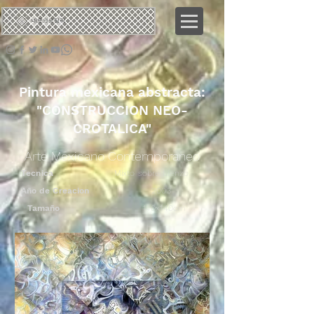
네오
크로탈릭
Pintura mexicana abstracta:
"CONSTRUCCION NEO-
CROTALICA"
Arte Mexicano Contemporaneo
Tecnica
Mixto sobre Lienzo
Año de Creacion
2003
Tamaño
140x140cm