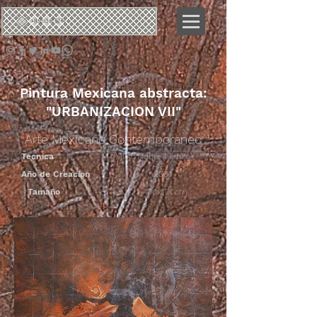
네오
크로탈릭
Pintura Mexicana abstracta:
"URBANIZACION VII"
Arte Mexicano Contemporaneo
Tecnica
Mixto sobre Lienzo
Año de Creacion
2001
Tamaño
100x100cm