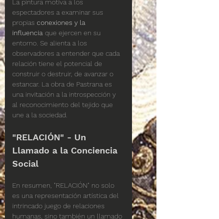
La pintura motiva a los 
espectadores a examinar sus 
propias 
conexiones y la 
influencia
 que ejercen en su 
entorno. Se alienta a los 
observadores a entender que cada 
relación tiene el potencial de 
construir o destruir, de avanzar o 
estancar. La obra de Pastrana es 
una invitación a la introspección y 
al reconocimiento del tejido que 
une a la sociedad.
"RELACIÓN" - Un 
Llamado a la Conciencia 
Social
En resumen, "RELACIÓN" no solo 
es una representación artística del 
intrincado juego de relaciones 
humanas, sino también un llamado 