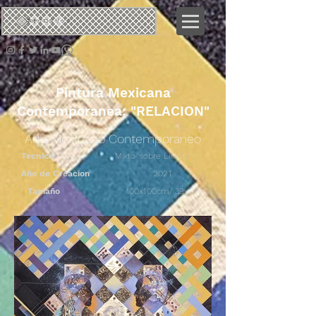
ネオ
クロタリック
Pintura Mexicana
Contemporanea: "RELACION"
Arte Mexicano Contemporaneo
Tecnica
Mixto sobre Lienzo
Año de Creacion
2021
Tamaño
100x100cm/ 39x39in