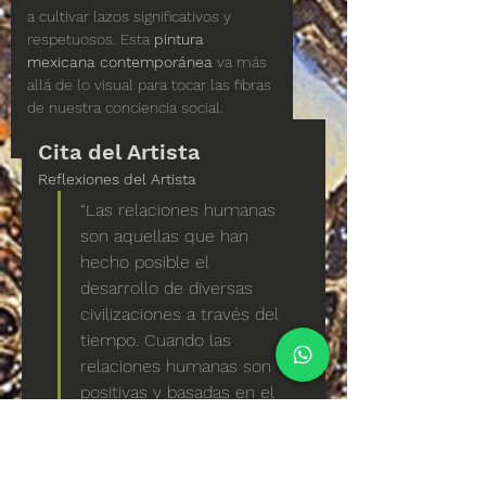
a cultivar lazos significativos y 
respetuosos. Esta 
pintura 
mexicana contemporánea
 va más 
allá de lo visual para tocar las fibras 
de nuestra conciencia social.
Cita del Artista
Reflexiones del Artista
“Las relaciones humanas 
son aquellas que han 
hecho posible el 
desarrollo de diversas 
civilizaciones a través del 
tiempo. Cuando las 
relaciones humanas son 
positivas y basadas en el 
respeto mutuo, entonces 
los resultados son: 
crecimiento y estabilidad. 