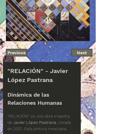
Previous
Next
Disponible
"RELACIÓN" - Javier 
López Pastrana
Dinámica de las 
Relaciones Humanas
"RELACIÓN" es una obra maestra 
de 
Javier López Pastrana
, creada 
en 2021. Esta pintura mexicana, 