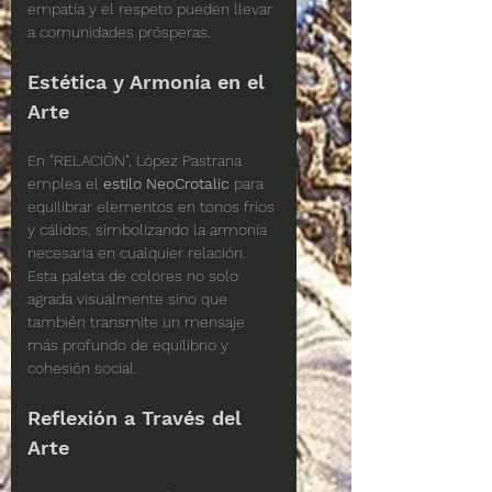
empatía y el respeto pueden llevar 
a comunidades prósperas.
Estética y Armonía en el 
Arte
En "RELACIÓN", López Pastrana 
emplea el 
estilo NeoCrotalic
 para 
equilibrar elementos en tonos fríos 
y cálidos, simbolizando la armonía 
necesaria en cualquier relación. 
Esta paleta de colores no solo 
agrada visualmente sino que 
también transmite un mensaje 
más profundo de equilibrio y 
cohesión social.
Reflexión a Través del 
Arte