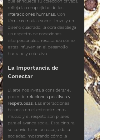
que enriquece su colección privada, 
refleja la complejidad de las 
interacciones humanas
. Con 
técnicas mixtas sobre lienzo y un 
diseño cuadrado, la obra despliega 
un espectro de conexiones 
interpersonales, resaltando cómo 
estas influyen en el desarrollo 
humano y colectivo.
La Importancia de 
Conectar
El arte nos invita a considerar el 
poder de 
relaciones positivas y 
respetuosas
. Las interacciones 
basadas en el entendimiento 
mutuo y el respeto son pilares 
para el avance social. Esta pintura 
se convierte en un espejo de la 
sociedad, mostrando cómo la 