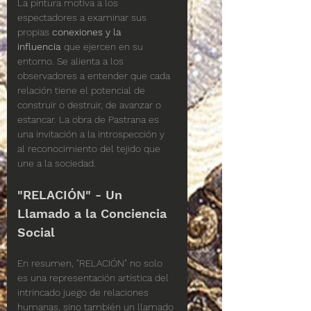
La pintura motiva a los 
espectadores a examinar sus 
propias 
conexiones y la 
influencia
 que ejercen en su 
entorno. Se alienta a los 
observadores a entender que cada 
relación tiene el potencial de 
construir o destruir, de avanzar o 
estancar. La obra de Pastrana es 
una invitación a la introspección y 
al reconocimiento del tejido que 
une a la sociedad.
"RELACIÓN" - Un 
Llamado a la Conciencia 
Social
En resumen, "RELACIÓN" no solo 
es una representación artística del 
intrincado juego de relaciones 
humanas, sino también un llamado 