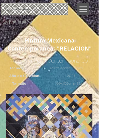
Néo
Crotalique
Pintura Mexicana
Contemporanea: "RELACION"
Arte Mexicano Contemporaneo
Tecnica
Mixto sobre Lienzo
Año de Creacion
2021
Tamaño
100x100cm/ 39x39in