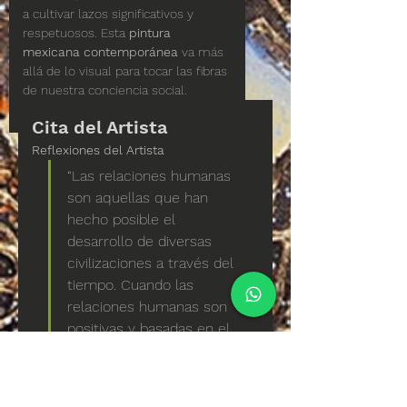
a cultivar lazos significativos y 
respetuosos. Esta 
pintura 
mexicana contemporánea
 va más 
allá de lo visual para tocar las fibras 
de nuestra conciencia social.
Cita del Artista
Reflexiones del Artista
“Las relaciones humanas 
son aquellas que han 
hecho posible el 
desarrollo de diversas 
civilizaciones a través del 
tiempo. Cuando las 
relaciones humanas son 
positivas y basadas en el 
respeto mutuo, entonces 
los resultados son: 
crecimiento y estabilidad. 