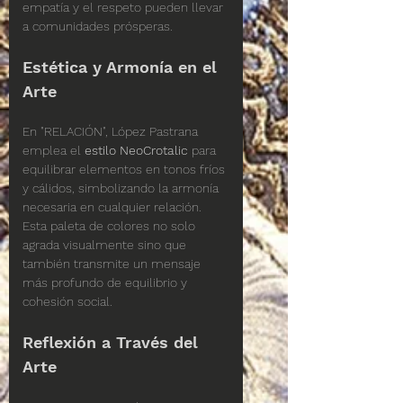
empatía y el respeto pueden llevar 
a comunidades prósperas.
Estética y Armonía en el 
Arte
En "RELACIÓN", López Pastrana 
emplea el 
estilo NeoCrotalic
 para 
equilibrar elementos en tonos fríos 
y cálidos, simbolizando la armonía 
necesaria en cualquier relación. 
Esta paleta de colores no solo 
agrada visualmente sino que 
también transmite un mensaje 
más profundo de equilibrio y 
cohesión social.
Reflexión a Través del 
Arte