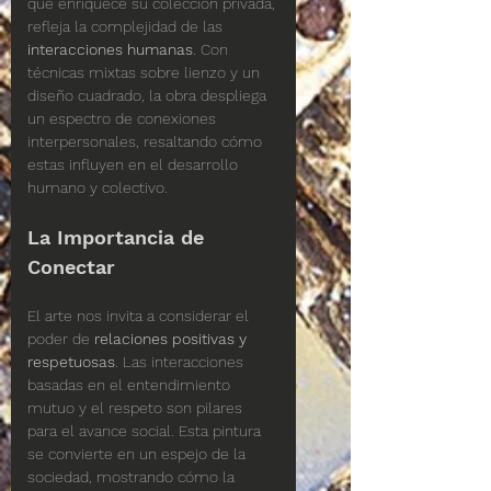
que enriquece su colección privada, 
refleja la complejidad de las 
interacciones humanas
. Con 
técnicas mixtas sobre lienzo y un 
diseño cuadrado, la obra despliega 
un espectro de conexiones 
interpersonales, resaltando cómo 
estas influyen en el desarrollo 
humano y colectivo.
La Importancia de 
Conectar
El arte nos invita a considerar el 
poder de 
relaciones positivas y 
respetuosas
. Las interacciones 
basadas en el entendimiento 
mutuo y el respeto son pilares 
para el avance social. Esta pintura 
se convierte en un espejo de la 
sociedad, mostrando cómo la 