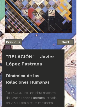
Previous
Next
Disponible
"RELACIÓN" - Javier 
López Pastrana
Dinámica de las 
Relaciones Humanas
"RELACIÓN" es una obra maestra 
de 
Javier López Pastrana
, creada 
en 2021. Esta pintura mexicana, 