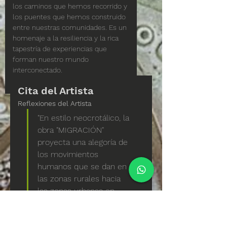
los caminos que hemos recorrido y 
los puentes que hemos construido 
entre nuestras comunidades. Es un 
homenaje a la resiliencia y la rica 
tapestría de experiencias que 
forman nuestro mundo 
interconectado.
Cita del Artista
Reflexiones del Artista
"En estilo neocrotálico, la 
obra "MIGRACIÓN" 
proyecta una alegoría de 
los movimientos 
humanos que se dan en 
las zonas rurales hacia 
las zonas urbanas en 
busca de bienestar. En la 
migración también llevan 