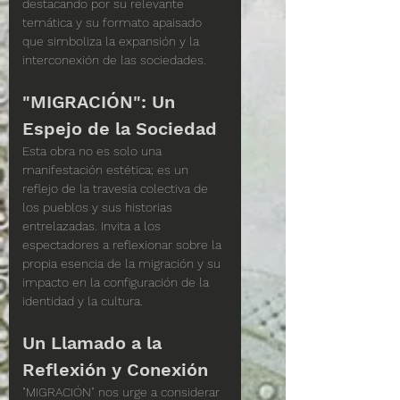
destacando por su relevante 
temática y su formato apaisado 
que simboliza la expansión y la 
interconexión de las sociedades.
"MIGRACIÓN": Un 
Espejo de la Sociedad
Esta obra no es solo una 
manifestación estética; es un 
reflejo de la travesía colectiva de 
los pueblos y sus historias 
entrelazadas. Invita a los 
espectadores a reflexionar sobre la 
propia esencia de la migración y su 
impacto en la configuración de la 
identidad y la cultura.
Un Llamado a la 
Reflexión y Conexión
"MIGRACIÓN" nos urge a considerar 