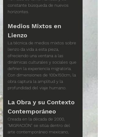
constante búsqueda de nuevos 
horizontes.
Medios Mixtos en 
Lienzo
La técnica de medios mixtos sobre 
lienzo da vida a esta pieza, 
ofreciendo una ventana a las 
dinámicas culturales y sociales que 
definen la experiencia migratoria. 
Con dimensiones de 100x150cm, la 
obra captura la amplitud y la 
profundidad del viaje humano.
La Obra y su Contexto 
Contemporáneo
Creada en la década de 2000, 
"MIGRACIÓN" se sitúa dentro del 
arte contemporáneo mexicano, 