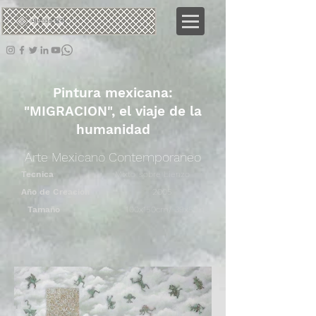
네오
크로탈릭
Pintura mexicana:
"MIGRACION", el viaje de la
humanidad
Arte Mexicano Contemporaneo
Tecnica
Mixto sobre Lienzo
Año de Creacion
2005
Tamaño
100x150cm/ 39x59in