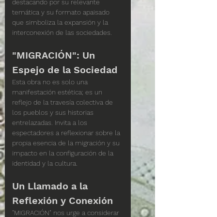
destacando por su relevante 
temática y su formato apaisado 
que simboliza la expansión y la 
interconexión de las sociedades.
"MIGRACIÓN": Un 
Espejo de la Sociedad
Esta obra no es solo una 
manifestación estética; es un 
reflejo de la travesía colectiva de 
los pueblos y sus historias 
entrelazadas. Invita a los 
espectadores a reflexionar sobre la 
propia esencia de la migración y su 
impacto en la configuración de la 
identidad y la cultura.
Un Llamado a la 
Reflexión y Conexión
"MIGRACIÓN" nos urge a considerar 