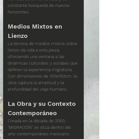
constante búsqueda de nuevos 
horizontes.
Medios Mixtos en 
Lienzo
La técnica de medios mixtos sobre 
lienzo da vida a esta pieza, 
ofreciendo una ventana a las 
dinámicas culturales y sociales que 
definen la experiencia migratoria. 
Con dimensiones de 100x150cm, la 
obra captura la amplitud y la 
profundidad del viaje humano.
La Obra y su Contexto 
Contemporáneo
Creada en la década de 2000, 
"MIGRACIÓN" se sitúa dentro del 
arte contemporáneo mexicano, 