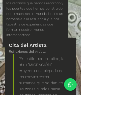
los caminos que hemos recorrido y 
los puentes que hemos construido 
entre nuestras comunidades. Es un 
homenaje a la resiliencia y la rica 
tapestría de experiencias que 
forman nuestro mundo 
interconectado.
Cita del Artista
Reflexiones del Artista
"En estilo neocrotálico, la 
obra "MIGRACIÓN" 
proyecta una alegoría de 
los movimientos 
humanos que se dan en 
las zonas rurales hacia 
las zonas urbanas en 
busca de bienestar. En la 
migración también llevan 