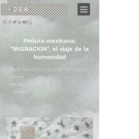
ネオ
クロタリック
Pintura mexicana:
"MIGRACION", el viaje de la
humanidad
Arte Mexicano Contemporaneo
Tecnica
Mixto sobre Lienzo
Año de Creacion
2005
Tamaño
100x150cm/ 39x59in