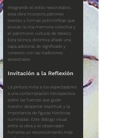
Integrando el estilo neocrotálico, 
esta obra incorpora patrones 
textiles y formas polimórficas que 
evocan la rica memoria colectiva y 
el patrimonio cultural de México. 
Esta técnica distintiva añade una 
capa adicional de significado y 
conexión con las tradiciones 
ancestrales.
Invitación a la Reflexión
La pintura invita a los espectadores 
a una contemplación introspectiva 
sobre las fuerzas que guían 
nuestro despertar espiritual y la 
importancia de figuras históricas 
iluminadas. Este diálogo visual 
entre la obra y el observador 
fomenta un reconocimiento más 