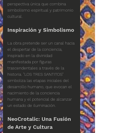
perspectiva única que combina 
simbolismo espiritual y patrimonio 
cultural.
Inspiración y Simbolismo
La obra pretende ser un canal hacia 
el despertar de la conciencia, 
inspirado en la divinidad 
manifestada por figuras 
trascendentales a través de la 
historia. "LOS TRES SANTITOS" 
simboliza las etapas iniciales del 
desarrollo humano, que evocan el 
nacimiento de la conciencia 
humana y el potencial de alcanzar 
un estado de iluminación.
NeoCrotalic: Una Fusión 
de Arte y Cultura