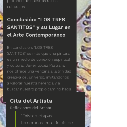
profundo de nuestras raíces 
culturales.
Conclusión: "LOS TRES 
SANTITOS" y su Lugar en 
el Arte Contemporáneo
En conclusión, "LOS TRES 
SANTITOS" es más que una pintura; 
es un medio de conexión espiritual 
y cultural. Javier López Pastrana 
nos ofrece una ventana a la trinidad 
creativa del universo, invitándonos 
a valorar nuestra herencia y a 
buscar nuestro propio camino hacia 
la iluminación.
Cita del Artista
Reflexiones del Artista
“Existen etapas 
tempranas en el inicio de 