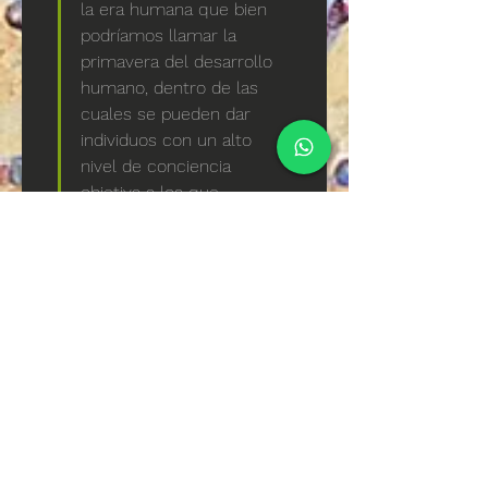
la era humana que bien 
podríamos llamar la 
primavera del desarrollo 
humano, dentro de las 
cuales se pueden dar 
individuos con un alto 
nivel de conciencia 
objetiva a los que 
habitualmente se 
denominan “iluminados”. 
Foto Galeria de la Pintura
La representación 
plástica de "los tres 
santos" se refiere a la 
trinidad de las tres 
fuerzas creadoras del 
universo, a saber: las 
fuerzas activa, neutra y 
pasiva.Es una expresión 
simbólica cuya intención 