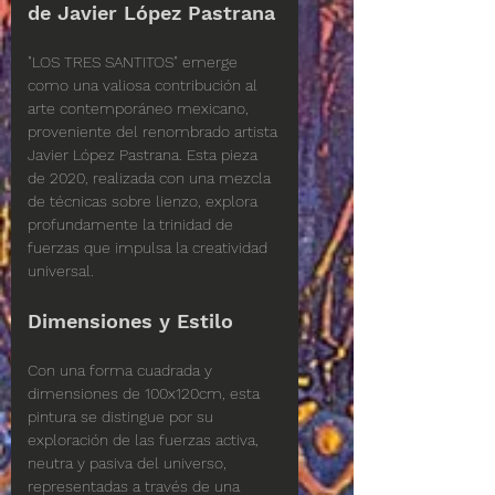
de Javier López Pastrana
"LOS TRES SANTITOS" emerge 
como una valiosa contribución al 
arte contemporáneo mexicano, 
proveniente del renombrado artista 
Javier López Pastrana. Esta pieza 
de 2020, realizada con una mezcla 
de técnicas sobre lienzo, explora 
profundamente la trinidad de 
fuerzas que impulsa la creatividad 
universal.
Dimensiones y Estilo
Con una forma cuadrada y 
dimensiones de 100x120cm, esta 
pintura se distingue por su 
exploración de las fuerzas activa, 
neutra y pasiva del universo, 
representadas a través de una 