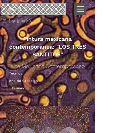
네오
크로탈릭
Pintura mexicana
contemporanea: "LOS TRES
SANTITOS"
Arte Mexicano Contemporaneo
Tecnica
Mixto sobre Lienzo
Año de Creacion
2020
Tamaño
100x120cm/ 47x39in