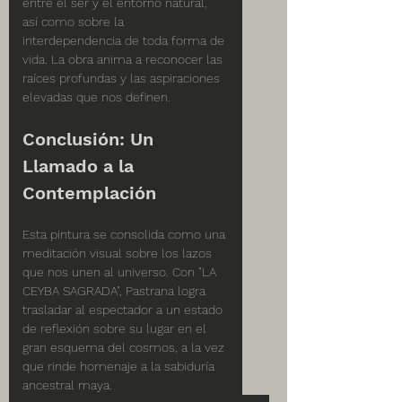
entre el ser y el entorno natural, 
así como sobre la 
interdependencia de toda forma de 
vida. La obra anima a reconocer las 
raíces profundas y las aspiraciones 
elevadas que nos definen.
Conclusión: Un 
Llamado a la 
Contemplación
Esta pintura se consolida como una 
meditación visual sobre los lazos 
que nos unen al universo. Con "LA 
CEYBA SAGRADA", Pastrana logra 
trasladar al espectador a un estado 
de reflexión sobre su lugar en el 
gran esquema del cosmos, a la vez 
que rinde homenaje a la sabiduría 
ancestral maya.