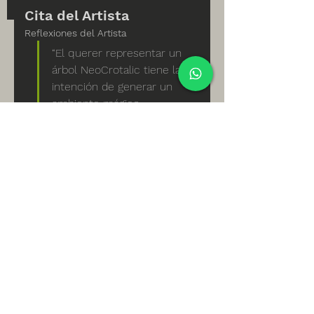
Cita del Artista
Reflexiones del Artista
“El querer representar un 
árbol NeoCrotalic tiene la 
intención de generar un 
ambiente mágico, 
sagrado, que provoque 
tranquilidad y equilibrio 
en el espíritu. Los libros 
del Popol Vuh y también 
el Chilam Balam hacen 
referencia a cuatro 
fuerzas que sostienen el 
cielo; La tierra emergió 
Foto Galeria de la Pintura
cuando el firmamento 
cayó y vino a plantar una 
Ceyba en el centro de la 
cual nació el primer 