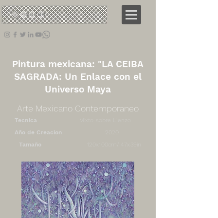
네오
크로탈릭
Pintura mexicana: "LA CEIBA
SAGRADA: Un Enlace con el
Universo Maya
Arte Mexicano Contemporaneo
Tecnica
Mixto sobre Lienzo
Año de Creacion
2020
Tamaño
120x100cm/ 47x39in