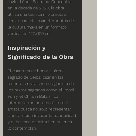
Javier López Pastrana. Concebida 
en la década de 2020, la obra 
utiliza una técnica mixta sobre 
lienzo para plasmar elementos de 
la cultura maya en un formato 
vertical de 120x100 cm.
Inspiración y 
Significado de la Obra
El cuadro hace honor al árbol 
sagrado de Ceiba, pilar en las 
creencias mayas y protagonista de 
los textos sagrados como el Popol 
Vuh y el Chilam Balam. La 
interpretación neo-crotálica del 
artista busca no solo representar 
sino también invocar la tranquilidad 
y el balance espiritual en quienes 
lo contemplan.