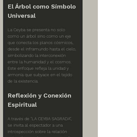
El Árbol como Símbolo 
Universal
La Ceyba se presenta no solo 
como un árbol sino como un eje 
que conecta los planos cósmicos, 
desde el inframundo hasta el cielo, 
simbolizando la interconexión 
entre la humanidad y el cosmos. 
Este enfoque refleja la unidad y 
armonía que subyace en el tejido 
de la existencia.
Reflexión y Conexión 
Espiritual
A través de "LA CEYBA SAGRADA", 
se invita al espectador a una 
introspección sobre la relación 