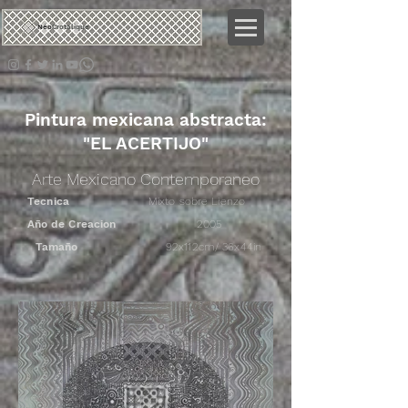
Néo
Crotalique
Pintura mexicana abstracta:
"EL ACERTIJO"
Arte Mexicano Contemporaneo
Tecnica
Mixto sobre Lienzo
Año de Creacion
2005
Tamaño
92x112cm/ 36x44in