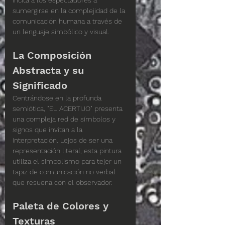
incita a los espectadores a 
sumergirse en la complejidad de la 
comunicación humana a través de 
un lenguaje simbólico y visual.
La Composición 
Abstracta y su 
Significado
Centrándose en la profunda 
semiótica, "EL ACERTIJO" presenta 
una compleja red de símbolos y 
signos que invitan a la 
interpretación. Lejos de ser una 
representación literal, esta pintura 
utiliza el simbolismo para tejer un 
tapiz de comunicación no verbal 
que resuena con el observador.
Paleta de Colores y 
Texturas