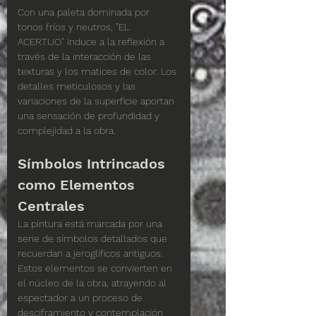
Con una paleta dominada por 
tonos fríos y neutros, "EL 
ACERTIJO" induce a la reflexión a 
través de la interacción de las 
texturas y los matices de color. Los 
detalles meticulosos y las 
variaciones de la superficie aportan 
una sensación de profundidad y 
complejidad a la obra.
Símbolos Intrincados 
como Elementos 
Centrales
La pintura está marcada por una 
serie de símbolos detallados que 
recuerdan a jeroglíficos antiguos. 
Estos elementos se convierten en 
el núcleo de la obra, atrayendo al 
espectador a un proceso de 
desciframiento y contemplación 