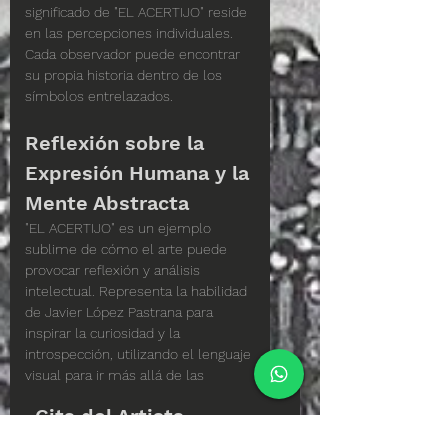
significado de "EL ACERTIJO" reside 
en las percepciones individuales. 
Cada observador puede encontrar 
su propia historia dentro de los 
símbolos entrelazados.
Reflexión sobre la 
Expresión Humana y la 
Mente Abstracta
"EL ACERTIJO" es un ejemplo 
sublime de cómo el arte puede 
provocar reflexión y análisis 
intelectual. Representa la habilidad 
de Javier López Pastrana para 
inspirar la curiosidad y la 
introspección, utilizando el lenguaje 
visual para ir más allá de las 
palabras.
Cita del Artista
Reflexiones del Artista