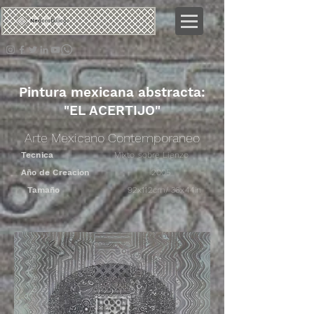
Neo
crotálico
Pintura mexicana abstracta:
"EL ACERTIJO"
Arte Mexicano Contemporaneo
Tecnica
Mixto sobre Lienzo
Año de Creacion
2005
Tamaño
92x112cm/ 36x44in