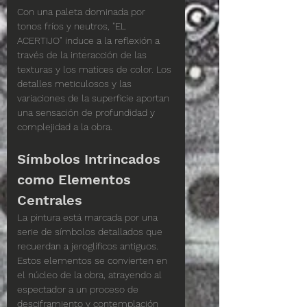
Con una paleta dominada por 
tonos fríos y neutros, "EL 
ACERTIJO" induce a la reflexión a 
través de la interacción de las 
texturas y los matices de color. Los 
detalles meticulosos y las 
variaciones de la superficie aportan 
una sensación de profundidad y 
complejidad a la obra.
Símbolos Intrincados 
como Elementos 
Centrales
La pintura está marcada por una 
serie de símbolos detallados que 
recuerdan a jeroglíficos antiguos. 
Estos elementos se convierten en 
el núcleo de la obra, atrayendo al 
espectador a un proceso de 
desciframiento y contemplación 