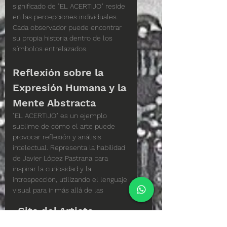
significado de "EL ACERTIJO" reside 
en las percepciones individuales. 
Cada observador puede encontrar 
su propia historia dentro de los 
símbolos entrelazados.
Reflexión sobre la 
Expresión Humana y la 
Mente Abstracta
"EL ACERTIJO" es un ejemplo 
sublime de cómo el arte puede 
provocar reflexión y análisis 
intelectual. Representa la habilidad 
de Javier López Pastrana para 
inspirar la curiosidad y la 
introspección, utilizando el lenguaje 
visual para ir más allá de las 
palabras.
Cita del Artista
Reflexiones del Artista