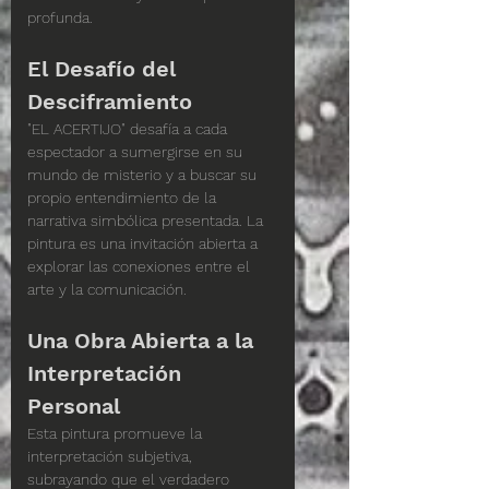
profunda.
El Desafío del 
Desciframiento
"EL ACERTIJO" desafía a cada 
espectador a sumergirse en su 
mundo de misterio y a buscar su 
propio entendimiento de la 
narrativa simbólica presentada. La 
pintura es una invitación abierta a 
explorar las conexiones entre el 
arte y la comunicación.
Una Obra Abierta a la 
Interpretación 
Personal
Esta pintura promueve la 
interpretación subjetiva, 
subrayando que el verdadero 