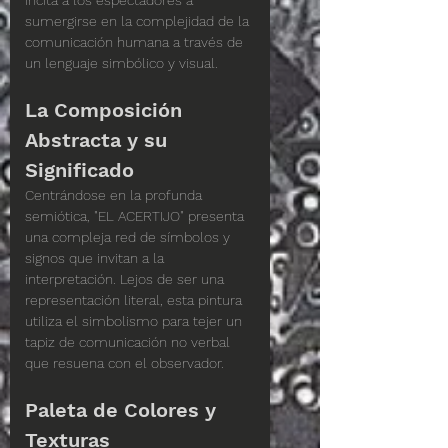
incita a los espectadores a 
sumergirse en la complejidad de la 
comunicación humana a través de 
un lenguaje simbólico y visual.
La Composición 
Abstracta y su 
Significado
Centrándose en la profunda 
semiótica, "EL ACERTIJO" presenta 
una compleja red de símbolos y 
signos que invitan a la 
interpretación. Lejos de ser una 
representación literal, esta pintura 
utiliza el simbolismo para tejer un 
tapiz de comunicación no verbal 
que resuena con el observador.
Paleta de Colores y 
Texturas