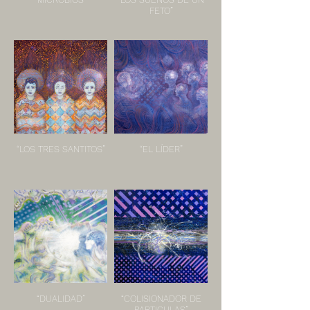
FETO”
“LOS TRES SANTITOS”
“EL LÍDER”
“DUALIDAD”
“COLISIONADOR DE
PARTICULAS”