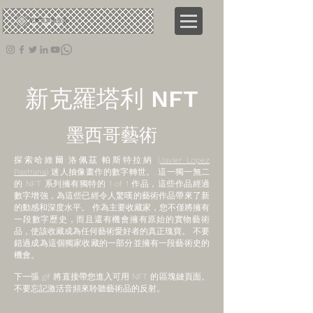
尼奥
克罗地亚语
新克羅塔利 NFT
墨西哥藝術
探索哈維爾·洛佩茲·帕斯特拉納 (
Javier Lopez
Pastrana
) 迷人抽像畫作的數字轉世。 這一獨一無二
的 NFT 系列擁有獨特的 1 of 1 作品，這些作品經過
數字增強，為這些已經令人驚嘆的藝術作品帶來了新
的動感和深度水平。 作為主要收藏家，您不僅將擁有
一段數字歷史，而且還有機會擁有原始的實物藝術
品，使該收藏成為任何藝術愛好者的真正瑰寶。 不要
錯過成為這個獨家收藏的一部分並擁有一段藝術史的
機會。
下一張 gif 將直接帶您進入可用 NFT 的區塊鏈頁面。
不要忘記激活音頻來聆聽藝術品的反射。