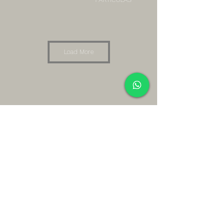
Load More
“CONSCIENCIA
“COMUNICACION”
ORGANICA”
返回頂部
SUBSCRIBE TO OUR NEWSLETTER
You will be informed when a new painting is
uploaded & receive our blog posts about Mexican
art.
跟著我們
“COMPOSICION
“CHERNOBYL”
CROTALICA”
https://linktr.ee/neocrotalic