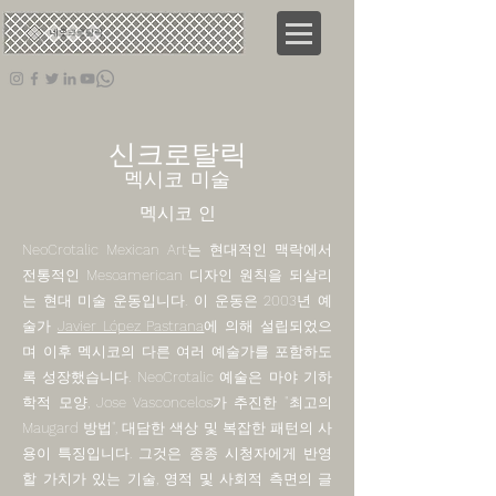
네오
크로탈릭
신크로탈릭
멕시코 미술
멕시코 인
NeoCrotalic Mexican Art는 현대적인 맥락에서
전통적인 Mesoamerican 디자인 원칙을 되살리
는 현대 미술 운동입니다. 이 운동은 2003년 예
술가
Javier López Pastrana
에 의해 설립되었으
며 이후 멕시코의 다른 여러 예술가를 포함하도
록 성장했습니다. NeoCrotalic 예술은 마야 기하
학적 모양, Jose Vasconcelos가 추진한 "최고의
Maugard 방법", 대담한 색상 및 복잡한 패턴의 사
용이 특징입니다. 그것은 종종 시청자에게 반영
할 가치가 있는 기술, 영적 및 사회적 측면의 글