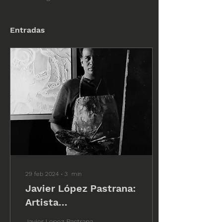
Entradas
29 feb 2024
∙
3
min
Javier López Pastrana:
Artista
Contemporáneo
Javier Lopez Pastrana,